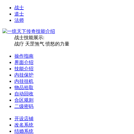
战士
道士
法师
战士技能展示:
战疗 天罡煞气 愤怒的力量
操作指南
界面介绍
技能介绍
内挂保护
内挂挂机
物品拾取
自动回收
合区规则
二级密码
开设店铺
改名系统
结婚系统