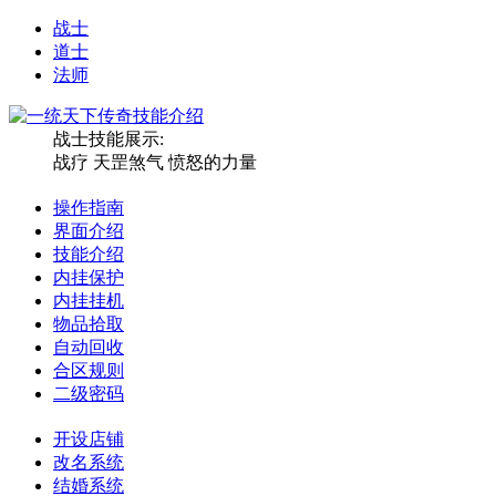
战士
道士
法师
战士技能展示:
战疗 天罡煞气 愤怒的力量
操作指南
界面介绍
技能介绍
内挂保护
内挂挂机
物品拾取
自动回收
合区规则
二级密码
开设店铺
改名系统
结婚系统